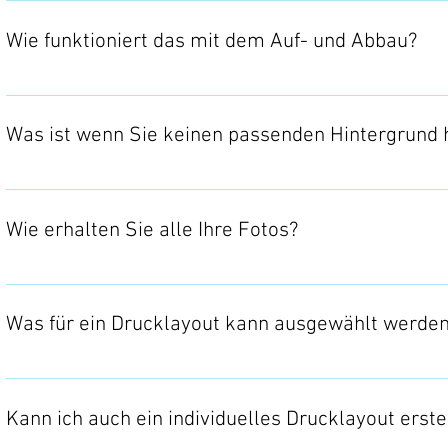
Thermodrucker in Laborqualität drucken lassen od
dieses mit.
Wie funktioniert das mit dem Auf- und Abbau?
Wir bauen die Fotobox VOR dem eigentlichen Ver
direkt beginnen können. Der Aufbau dauert dabei 
Was ist wenn Sie keinen passenden Hintergrund
24 Stunden nutzen. Die Fotobox wird dann je nac
Folgetag von uns abgeholt.
Zu allen Leistungspaketen erhalten Sie kostenlo
welches Sie vorher auswählen. Dadurch wird jede
Wie erhalten Sie alle Ihre Fotos?
Sie erhalten alle Fotos Ihrer Veranstaltung am F
Was für ein Drucklayout kann ausgewählt werde
Sie können die Ausdrucke entweder in einem 10
5x15cm Format (klassischer Fotostreifen) in dop
Kann ich auch ein individuelles Drucklayout erste
Layout werden 1-4 Fotos aufgenommen. Das Lay